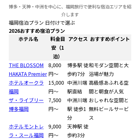
博多・天神・中洲を中心に、福岡旅行で便利な宿泊エリアを紹
介します
福岡宿泊プラン 日付けで選ぶ
2026おすすめ宿泊プラン
ホテル名
料金目
アクセス
おすすめポイント
安（1
泊）
THE BLOSSOM
8,000
博多駅 徒
和モダン空間と大
HAKATA Premier
円〜
歩約7分
浴場が魅力
ホテルオークラ
15,000
中洲川端
高級感あふれる空
福岡
円〜
駅直結
間と朝食が人気
ザ・ライブリー
7,500
中洲川端
おしゃれな空間と
博多福岡
円〜
駅 徒歩1
無料ビールサービ
分
ス
ホテルモントレ
9,000
天神駅 徒
ラ・スール福岡
円〜
歩約3分