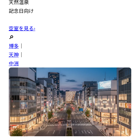
天然温泉
記念日向け
空室を見る›
🔎
博多
｜
天神
｜
中洲