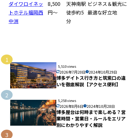
ダイワロイネッ
8,500
天神南駅
ビジネス＆観光に
トホテル福岡西
円〜
徒歩約5
最適な好立地
中洲
分
1
5,510 views
2026年7月20日
2024年10月29日
博多デイトス行き方と筑紫口の違
いを徹底解説【アクセス便利】
2
5,258 views
2026年8月6日
2024年10月28日
博多屋台は何時まで楽しめる？営
業時間・営業日・ルールをエリア
別にわかりやすく解説
3