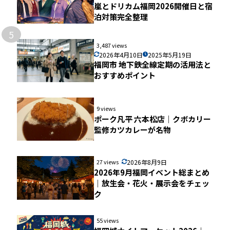
嵐とドリカム福岡2026開催日と宿
泊対策完全整理
5
3,487 views
2026年4月10日
2025年5月19日
福岡市 地下鉄全線定期の活用法と
おすすめポイント
9 views
ポーク凡平 六本松店｜クボカリー
監修カツカレーが名物
27 views
2026年8月9日
2026年9月福岡イベント総まとめ
｜放生会・花火・展示会をチェッ
ク
55 views