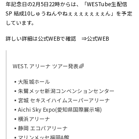
年記念日の2月5日22時からは、「WESTube生配信
SP 結成10しゅうねんやねぇぇぇぇぇぇぇん」を予定
しています。
詳しい詳細は公式WEBで確認 ⇒公式WEB
WEST. アリーナ ツアー発表🌈
▪大阪城ホール
▪朱鷺メッセ新潟コンベンションセンター
▪宮城 セキスイハイムスーパーアリーナ
▪Aichi Sky Expo(愛知県国際展示場)
▪横浜アリーナ
▪静岡 エコパアリーナ
▪マリンメッセ福岡A館