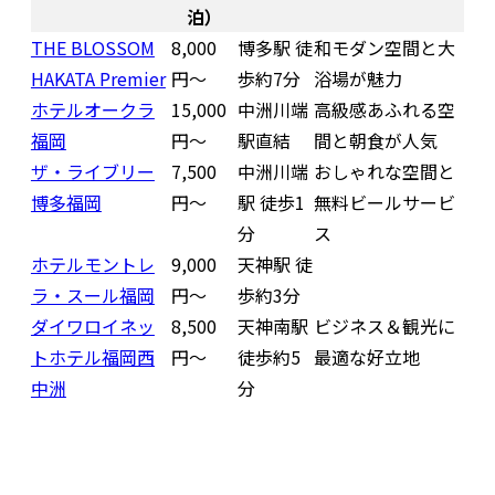
泊）
THE BLOSSOM
8,000
博多駅 徒
和モダン空間と大
HAKATA Premier
円〜
歩約7分
浴場が魅力
ホテルオークラ
15,000
中洲川端
高級感あふれる空
福岡
円〜
駅直結
間と朝食が人気
ザ・ライブリー
7,500
中洲川端
おしゃれな空間と
博多福岡
円〜
駅 徒歩1
無料ビールサービ
分
ス
ホテルモントレ
9,000
天神駅 徒
ラ・スール福岡
円〜
歩約3分
ダイワロイネッ
8,500
天神南駅
ビジネス＆観光に
トホテル福岡西
円〜
徒歩約5
最適な好立地
中洲
分