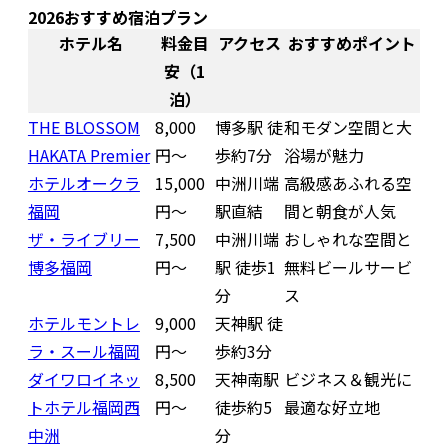
2026おすすめ宿泊プラン
ホテル名
料金目
アクセス
おすすめポイント
安（1
泊）
THE BLOSSOM
8,000
博多駅 徒
和モダン空間と大
HAKATA Premier
円〜
歩約7分
浴場が魅力
ホテルオークラ
15,000
中洲川端
高級感あふれる空
福岡
円〜
駅直結
間と朝食が人気
ザ・ライブリー
7,500
中洲川端
おしゃれな空間と
博多福岡
円〜
駅 徒歩1
無料ビールサービ
分
ス
ホテルモントレ
9,000
天神駅 徒
ラ・スール福岡
円〜
歩約3分
ダイワロイネッ
8,500
天神南駅
ビジネス＆観光に
トホテル福岡西
円〜
徒歩約5
最適な好立地
中洲
分