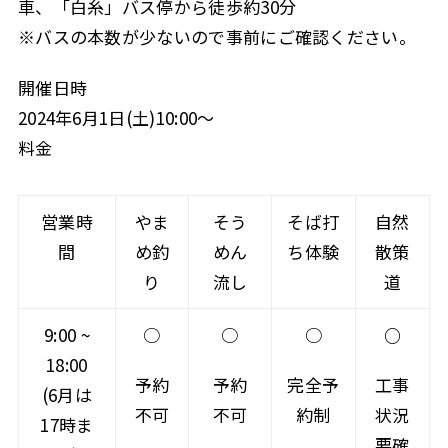
車、「白糸」バス停から徒歩約30分
※バスの本数が少ないので事前にご確認ください。
開催日時
2024年6月1日(土)10:00～
料金
営業時
やま
そう
そば打
自然
間
め釣
めん
ち体験
散策
り
流し
道
9:00 ~
○
○
○
○
18:00
予約
予約
完全予
工事
(6月は
不可
不可
約制
状況
17時ま
要確