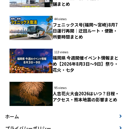
舗まとめ
44 views
フェニックス号(福岡〜宮崎)8月7
日運行再開｜迂回ルート・便数・
所要時間まとめ
113 views
福岡県 今週開催イベント情報まと
め【2026年8月3日〜9日】祭り・
花火・七夕
95 views
人吉花火大会2026はいつ？日程・
アクセス・熊本地震の影響まとめ
ホーム
プライバシーポリシー