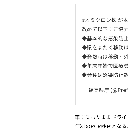
#オミクロン株 が
改めて以下にご協
◆基本的な感染防
◆県をまたぐ移動
◆発熱時は移動・
◆年末年始で医療
◆会食は感染防止認証マークの
— 福岡県庁 (@Pref_F
車に乗ったままドライ
無料のPCR検査となる