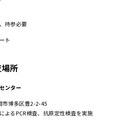
、持参必要
ート
査場所
センター
岡市博多区豊2-2-45
によるPCR検査、抗原定性検査を実施