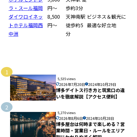
ラ・スール福岡
円〜
歩約3分
ダイワロイネッ
8,500
天神南駅
ビジネス＆観光に
トホテル福岡西
円〜
徒歩約5
最適な好立地
中洲
分
1
5,535 views
2026年7月20日
2024年10月29日
博多デイトス行き方と筑紫口の違
いを徹底解説【アクセス便利】
2
5,270 views
2026年8月6日
2024年10月28日
博多屋台は何時まで楽しめる？営
業時間・営業日・ルールをエリア
別にわかりやすく解説