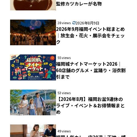
監修カツカレーが名物
28 views
2026年8月9日
2026年9月福岡イベント総まとめ
｜放生会・花火・展示会をチェッ
ク
55 views
福岡城ナイトマーケット2026｜
60店舗のグルメ・盆踊り・浴衣割
引まで
53 views
【2026年8月】福岡お盆9連休の
ライブ・イベント＆お得情報まと
め
49 views