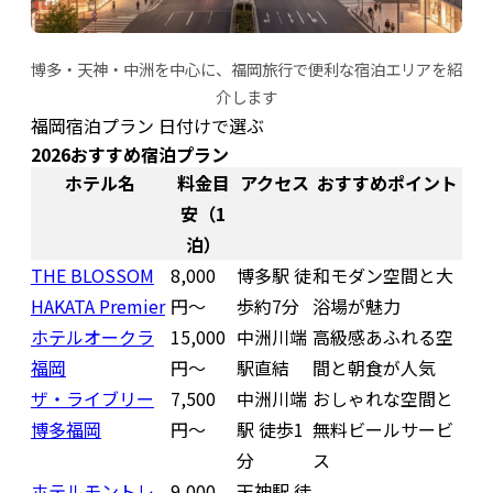
博多・天神・中洲を中心に、福岡旅行で便利な宿泊エリアを紹
介します
福岡宿泊プラン 日付けで選ぶ
2026おすすめ宿泊プラン
ホテル名
料金目
アクセス
おすすめポイント
安（1
泊）
THE BLOSSOM
8,000
博多駅 徒
和モダン空間と大
HAKATA Premier
円〜
歩約7分
浴場が魅力
ホテルオークラ
15,000
中洲川端
高級感あふれる空
福岡
円〜
駅直結
間と朝食が人気
ザ・ライブリー
7,500
中洲川端
おしゃれな空間と
博多福岡
円〜
駅 徒歩1
無料ビールサービ
分
ス
ホテルモントレ
9,000
天神駅 徒