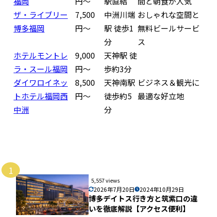
福岡
円〜
駅直結
間と朝食が人気
ザ・ライブリー
7,500
中洲川端
おしゃれな空間と
博多福岡
円〜
駅 徒歩1
無料ビールサービ
分
ス
ホテルモントレ
9,000
天神駅 徒
ラ・スール福岡
円〜
歩約3分
ダイワロイネッ
8,500
天神南駅
ビジネス＆観光に
トホテル福岡西
円〜
徒歩約5
最適な好立地
中洲
分
1
5,557 views
2026年7月20日
2024年10月29日
博多デイトス行き方と筑紫口の違
いを徹底解説【アクセス便利】