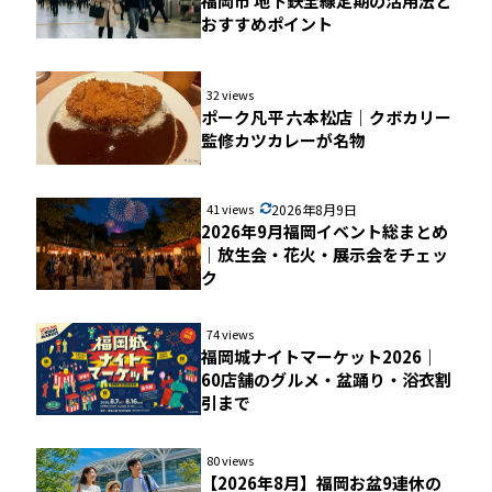
福岡市 地下鉄全線定期の活用法と
おすすめポイント
32 views
ポーク凡平 六本松店｜クボカリー
監修カツカレーが名物
41 views
2026年8月9日
2026年9月福岡イベント総まとめ
｜放生会・花火・展示会をチェッ
ク
74 views
福岡城ナイトマーケット2026｜
60店舗のグルメ・盆踊り・浴衣割
引まで
80 views
【2026年8月】福岡お盆9連休の