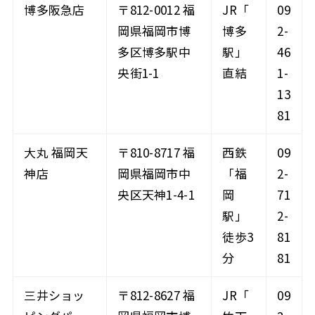
博多阪急店
〒812-0012 福
JR「
09
岡県福岡市博
博多
2-
多区博多駅中
駅」
46
央街1-1
直結
1-
13
81
大丸 福岡天
〒810-8717 福
西鉄
09
神店
岡県福岡市中
「福
2-
央区天神1-4-1
岡
71
駅」
2-
徒歩3
81
分
81
三井ショッ
〒812-8627 福
JR「
09