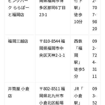
ピングパー
岡県福岡市博
竹下
2-
ク ららぽー
多区那珂6丁目
駅」
70
と福岡店
23-1
徒歩
7-
10分
98
20
福岡三越店
〒810-8544 福
西鉄
09
岡県福岡市中
「福
2-
央区天神2-1-1
岡
72
駅」
4-
徒歩5
31
分
11
井筒屋 小倉
〒802-8511 福
JR「
09
店
岡県北九州市
小倉
3-
小倉北区船場
駅」
52