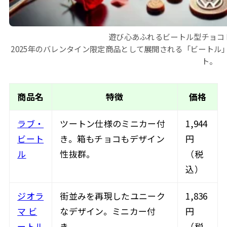
遊び心あふれるビートル型チョコ
2025年のバレンタイン限定商品として展開される「ビート
ト。
商品名
特徴
価格
ラブ・
ツートン仕様のミニカー付
1,944
ビート
き。箱もチョコもデザイン
円
ル
性抜群。
（税
込）
ジオラ
街並みを再現したユニーク
1,836
マ ビ
なデザイン。ミニカー付
円
ートル
き。
（税