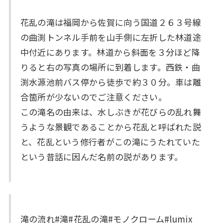
花乱の滝は福岡から佐賀に向う国道２６３号線
の曲渕トンネル手前を山手側に左折した林道途
中付近にあります。林道から斜面を３分ほど降
りると右の写真の場所に到着します。西鉄・曲
渕水源池前バス停から徒歩で約３０分。車は離
合箇所が少ないのでご注意ください。
この滝名の由来は、水しぶきが花びらの乱れ舞
うような景観であることから花乱と呼ばれた説
と、花乱という修行者がこの滝にうたれていた
という昔話に因んだ名前の説があります。
滝の流れ#滝#花乱の滝#モノクローム#lumix