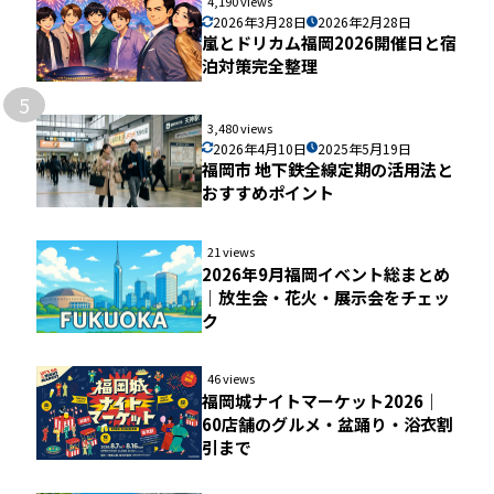
4,190 views
2026年3月28日
2026年2月28日
嵐とドリカム福岡2026開催日と宿
泊対策完全整理
5
3,480 views
2026年4月10日
2025年5月19日
福岡市 地下鉄全線定期の活用法と
おすすめポイント
21 views
2026年9月福岡イベント総まとめ
｜放生会・花火・展示会をチェッ
ク
46 views
福岡城ナイトマーケット2026｜
60店舗のグルメ・盆踊り・浴衣割
引まで