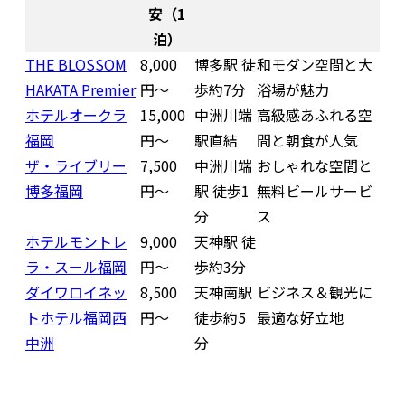
安（1
泊）
THE BLOSSOM
8,000
博多駅 徒
和モダン空間と大
HAKATA Premier
円〜
歩約7分
浴場が魅力
ホテルオークラ
15,000
中洲川端
高級感あふれる空
福岡
円〜
駅直結
間と朝食が人気
ザ・ライブリー
7,500
中洲川端
おしゃれな空間と
博多福岡
円〜
駅 徒歩1
無料ビールサービ
分
ス
ホテルモントレ
9,000
天神駅 徒
ラ・スール福岡
円〜
歩約3分
ダイワロイネッ
8,500
天神南駅
ビジネス＆観光に
トホテル福岡西
円〜
徒歩約5
最適な好立地
中洲
分