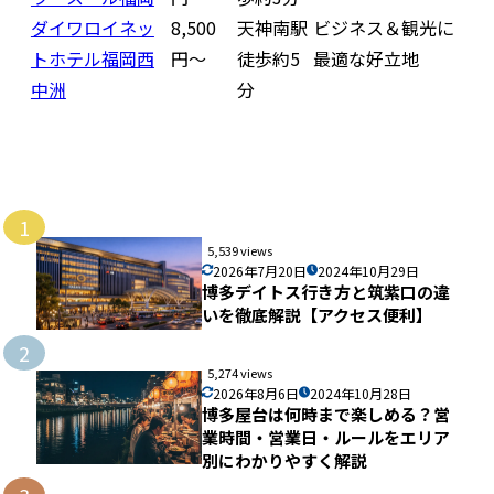
ダイワロイネッ
8,500
天神南駅
ビジネス＆観光に
トホテル福岡西
円〜
徒歩約5
最適な好立地
中洲
分
1
5,539 views
2026年7月20日
2024年10月29日
博多デイトス行き方と筑紫口の違
いを徹底解説【アクセス便利】
2
5,274 views
2026年8月6日
2024年10月28日
博多屋台は何時まで楽しめる？営
業時間・営業日・ルールをエリア
別にわかりやすく解説