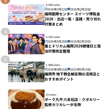
3
4,506 views
2026年2月22日
2026年2月20日
福岡国際センター スイーツ博覧会
2026｜出店一覧・混雑・売り切れ
対策まとめ
4
4,193 views
2026年3月28日
2026年2月28日
嵐とドリカム福岡2026開催日と宿
泊対策完全整理
5
3,488 views
2026年4月10日
2025年5月19日
福岡市 地下鉄全線定期の活用法と
おすすめポイント
15 views
ポーク凡平 六本松店｜クボカリー
監修カツカレーが名物