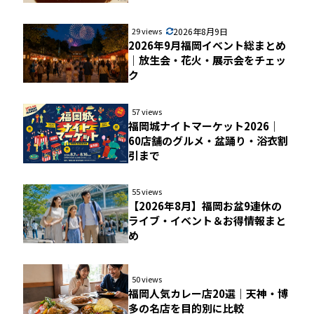
29 views
2026年8月9日
2026年9月福岡イベント総まとめ
｜放生会・花火・展示会をチェッ
ク
57 views
福岡城ナイトマーケット2026｜
60店舗のグルメ・盆踊り・浴衣割
引まで
55 views
【2026年8月】福岡お盆9連休の
ライブ・イベント＆お得情報まと
め
50 views
福岡人気カレー店20選｜天神・博
多の名店を目的別に比較