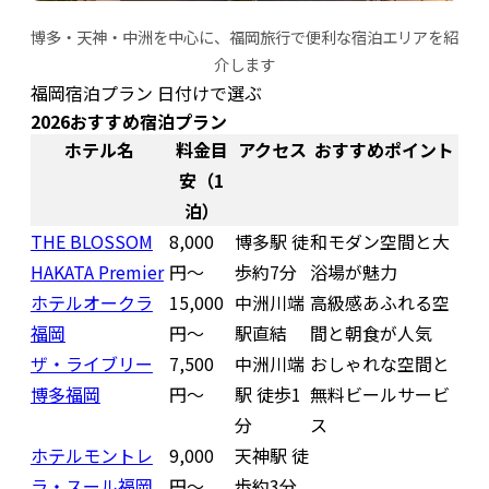
博多・天神・中洲を中心に、福岡旅行で便利な宿泊エリアを紹
介します
福岡宿泊プラン 日付けで選ぶ
2026おすすめ宿泊プラン
ホテル名
料金目
アクセス
おすすめポイント
安（1
泊）
THE BLOSSOM
8,000
博多駅 徒
和モダン空間と大
HAKATA Premier
円〜
歩約7分
浴場が魅力
ホテルオークラ
15,000
中洲川端
高級感あふれる空
福岡
円〜
駅直結
間と朝食が人気
ザ・ライブリー
7,500
中洲川端
おしゃれな空間と
博多福岡
円〜
駅 徒歩1
無料ビールサービ
分
ス
ホテルモントレ
9,000
天神駅 徒
ラ・スール福岡
円〜
歩約3分