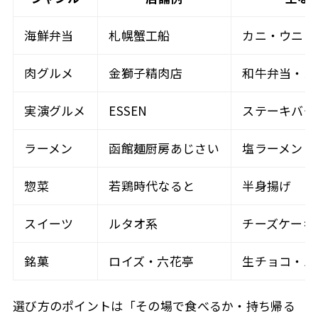
海鮮弁当
札幌蟹工船
カニ・ウニ・
肉グルメ
金獅子精肉店
和牛弁当・ス
実演グルメ
ESSEN
ステーキバー
ラーメン
函館麺厨房あじさい
塩ラーメン
惣菜
若鶏時代なると
半身揚げ
スイーツ
ルタオ系
チーズケーキ
銘菓
ロイズ・六花亭
生チョコ・バ
選び方のポイントは「その場で食べるか・持ち帰る