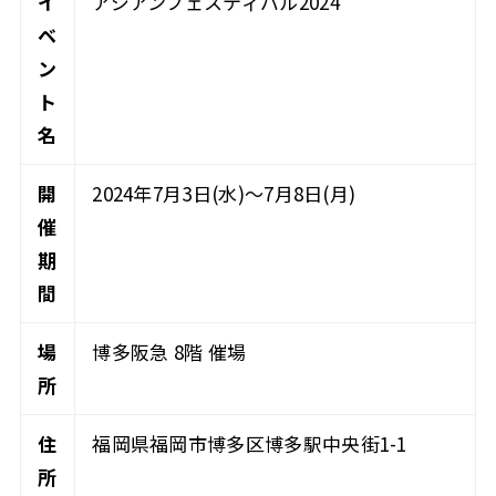
イ
アジアンフェスティバル2024
ベ
ン
ト
名
開
2024年7月3日(水)～7月8日(月)
催
期
間
場
博多阪急 8階 催場
所
住
福岡県福岡市博多区博多駅中央街1-1
所