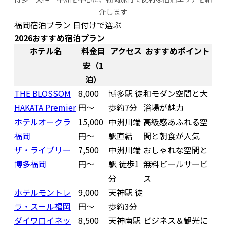
介します
福岡宿泊プラン 日付けで選ぶ
2026おすすめ宿泊プラン
ホテル名
料金目
アクセス
おすすめポイント
安（1
泊）
THE BLOSSOM
8,000
博多駅 徒
和モダン空間と大
HAKATA Premier
円〜
歩約7分
浴場が魅力
ホテルオークラ
15,000
中洲川端
高級感あふれる空
福岡
円〜
駅直結
間と朝食が人気
ザ・ライブリー
7,500
中洲川端
おしゃれな空間と
博多福岡
円〜
駅 徒歩1
無料ビールサービ
分
ス
ホテルモントレ
9,000
天神駅 徒
ラ・スール福岡
円〜
歩約3分
ダイワロイネッ
8,500
天神南駅
ビジネス＆観光に