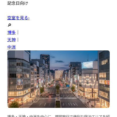
記念日向け
空室を見る›
🔎
博多
｜
天神
｜
中洲
博多・天神・中洲を中心に、福岡旅行で便利な宿泊エリアを紹