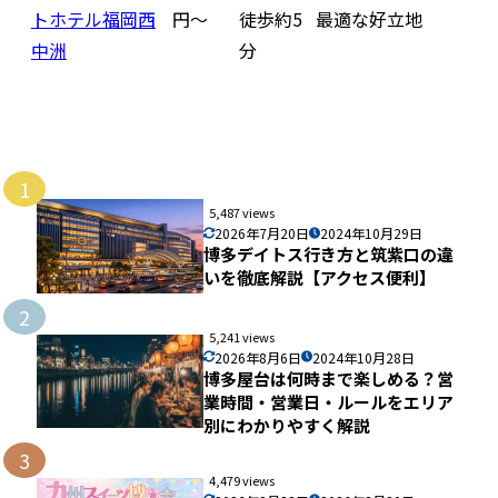
トホテル福岡西
円〜
徒歩約5
最適な好立地
中洲
分
1
5,487 views
2026年7月20日
2024年10月29日
博多デイトス行き方と筑紫口の違
いを徹底解説【アクセス便利】
2
5,241 views
2026年8月6日
2024年10月28日
博多屋台は何時まで楽しめる？営
業時間・営業日・ルールをエリア
別にわかりやすく解説
3
4,479 views