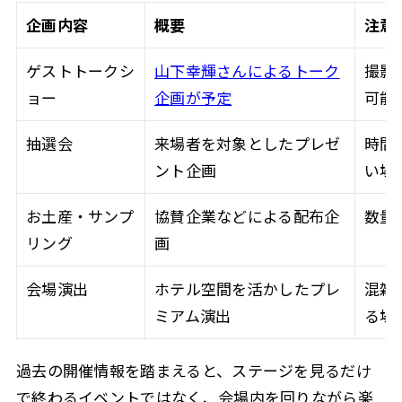
企画内容
概要
注意
ゲストトークシ
山下幸輝さんによるトーク
撮影
ョー
企画が予定
可能
抽選会
来場者を対象としたプレゼ
時間
ント企画
い場
お土産・サンプ
協賛企業などによる配布企
数量
リング
画
会場演出
ホテル空間を活かしたプレ
混雑
ミアム演出
る場
過去の開催情報を踏まえると、ステージを見るだけ
で終わるイベントではなく、会場内を回りながら楽