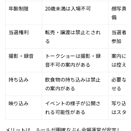
年齢制限
20歳未満は入場不可
顔写真
備
当選権利
転売・譲渡は禁止とされ
当選者
る
参加
撮影・録音
トークショーは撮影・録
案内に
音不可の案内がある
は控え
持ち込み
飲食物の持ち込みは禁止
必要な
の案内がある
せる
映り込み
イベントの様子が公開さ
写り込
れる可能性がある
はスタ
メリットは、ルールが明確なぶん会場運営が安定し