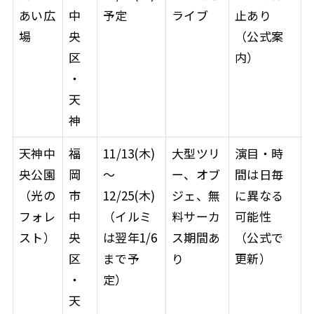
あい広
中
予定
ライブ
止あり
場
央
（公式案
区
内）
・
天
神
天神中
福
11/13(木)
大型ツリ
演目・時
央公園
岡
〜
ー、オブ
間は日毎
（光の
市
12/25(木)
ジェ、無
に異なる
フォレ
中
（イルミ
料サーカ
可能性
スト）
央
は翌年1/6
ス期間あ
（公式で
区
まで予
り
更新）
・
定）
天