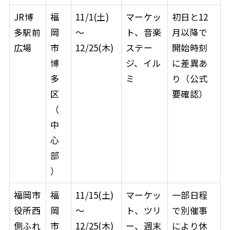
JR博
福
11/1(土)
マーケッ
初日と12
多駅前
岡
〜
ト、音楽
月以降で
広場
市
12/25(木)
ステー
開始時刻
博
ジ、イル
に差異あ
多
ミ
り（公式
区
要確認）
（
中
心
部
）
福岡市
福
11/15(土)
マーケッ
一部日程
役所西
岡
〜
ト、ツリ
で別催事
側ふれ
市
12/25(木)
ー、週末
により休