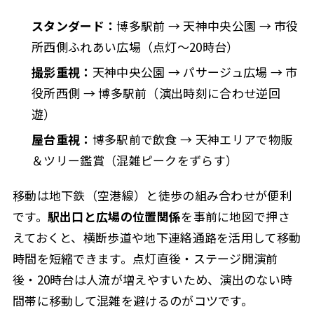
スタンダード：
博多駅前 → 天神中央公園 → 市役
所西側ふれあい広場（点灯〜20時台）
撮影重視：
天神中央公園 → パサージュ広場 → 市
役所西側 → 博多駅前（演出時刻に合わせ逆回
遊）
屋台重視：
博多駅前で飲食 → 天神エリアで物販
＆ツリー鑑賞（混雑ピークをずらす）
移動は地下鉄（空港線）と徒歩の組み合わせが便利
です。
駅出口と広場の位置関係
を事前に地図で押さ
えておくと、横断歩道や地下連絡通路を活用して移動
時間を短縮できます。
点灯直後・ステージ開演前
後・20時台
は人流が増えやすいため、演出のない時
間帯に移動して混雑を避けるのがコツです。