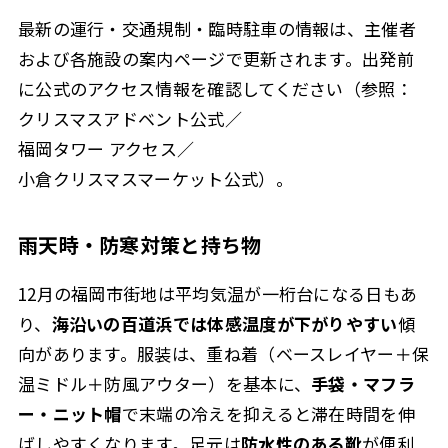
最新の運行・交通規制・臨時駐車の情報は、主催者
および各施設の案内ページで更新されます。出発前
に公式のアクセス情報を確認してください（参照：
クリスマスアドベント公式／
福岡タワー アクセス／
小倉クリスマスマーケット公式）。
雨天時・防寒対策と持ち物
12月の福岡市街地は平均気温が一桁台になる日もあ
り、
海沿いの百道浜では体感温度が下がりやすい
傾
向があります。服装は、
重ね着（ベースレイヤー＋保
温ミドル＋防風アウター）
を基本に、
手袋・マフラ
ー・ニット帽
で末端の冷えを抑えると滞在時間を伸
ばしやすくなります。足元は
防水性のある靴
が便利