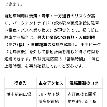
できます。
自動車利用は
渋滞・満車・一方通行
のリスクが高
く、
パークアンドライド（郊外駅や商業施設に駐車
→電車・バスへ乗り換え）
が現実的です。都心部に
駐車する場合は、
最大料金設定の有無・入庫制限
（高さ/幅）・事前精算
の有無を確認し、出庫ピーク
（閉場直後）を外して移動計画を組むと待ち時間を
短縮できます。EVは充電区画の「営業時間」「滞在
上限時間」を事前確認しておくと安心です。
行き先
主なアクセス
混雑回避のコツ
博多駅前広場
JR・地下鉄
点灯直後と閉場
博多駅直結
前を避ける／駅