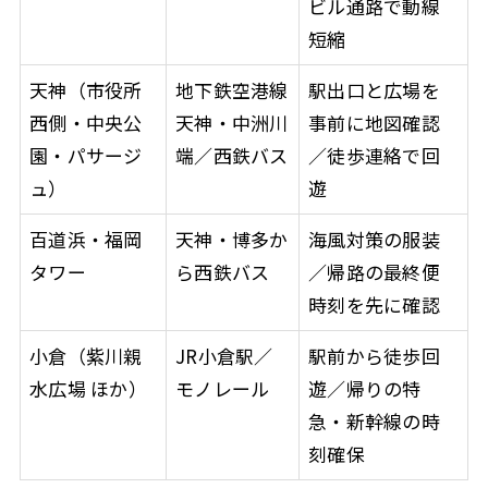
ビル通路で動線
短縮
天神（市役所
地下鉄空港線
駅出口と広場を
西側・中央公
天神・中洲川
事前に地図確認
園・パサージ
端／西鉄バス
／徒歩連絡で回
ュ）
遊
百道浜・福岡
天神・博多か
海風対策の服装
タワー
ら西鉄バス
／帰路の最終便
時刻を先に確認
小倉（紫川親
JR小倉駅／
駅前から徒歩回
水広場 ほか）
モノレール
遊／帰りの特
急・新幹線の時
刻確保