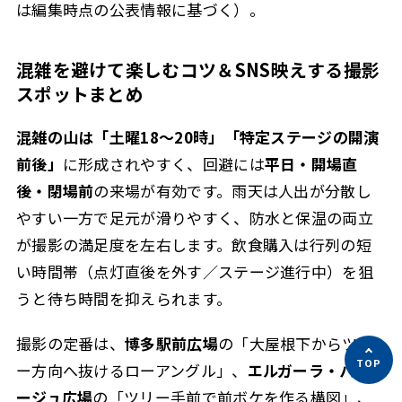
は編集時点の公表情報に基づく）。
混雑を避けて楽しむコツ＆SNS映えする撮影
スポットまとめ
混雑の山は「土曜18～20時」「特定ステージの開演
前後」
に形成されやすく、回避には
平日・開場直
後・閉場前
の来場が有効です。雨天は人出が分散し
やすい一方で足元が滑りやすく、
防水と保温の両立
が撮影の満足度を左右します。飲食購入は行列の短
い時間帯（点灯直後を外す／ステージ進行中）を狙
うと待ち時間を抑えられます。
撮影の定番は、
博多駅前広場
の「大屋根下からツリ
ー方向へ抜けるローアングル」、
エルガーラ・パサ
ージュ広場
の「ツリー手前で前ボケを作る構図」、