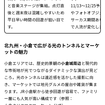
と音楽ステージが集結。点灯直
11/13〜12/25
後と週末夜は混雑しやすいため
やフォトオブジェ
平日早い時間の回遊が狙い目で
サーカス期間あり
す。
で人流が変化しま
北九州・小倉で広がる光のトンネルとマーケ
ットの魅力
小倉エリアでは、歴史的景観の
小倉城周辺
と現代的
な市街地が光でつながるダイナミックな演出が見ど
ころ。光のトンネルは遠近感を活かした撮影に向
き、マーケットでは地元グルメの屋台や雑貨が集ま
ります。JR小倉駅から徒歩回遊が容易で、ファミリ
ー層にも人気が高い構成です（参照：