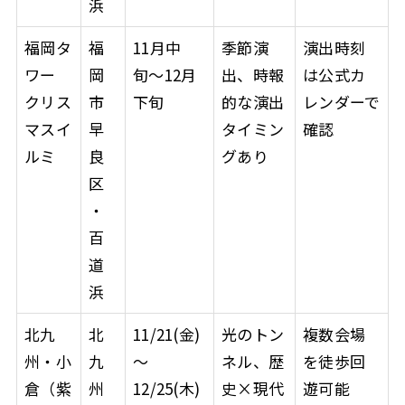
浜
福岡タ
福
11月中
季節演
演出時刻
ワー
岡
旬〜12月
出、時報
は公式カ
クリス
市
下旬
的な演出
レンダーで
マスイ
早
タイミン
確認
ルミ
良
グあり
区
・
百
道
浜
北九
北
11/21(金)
光のトン
複数会場
州・小
九
〜
ネル、歴
を徒歩回
倉（紫
州
12/25(木)
史×現代
遊可能