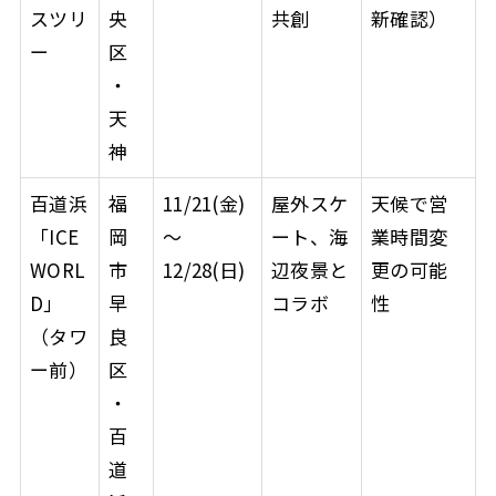
スツリ
央
共創
新確認）
ー
区
・
天
神
百道浜
福
11/21(金)
屋外スケ
天候で営
「ICE
岡
〜
ート、海
業時間変
WORL
市
12/28(日)
辺夜景と
更の可能
D」
早
コラボ
性
（タワ
良
ー前）
区
・
百
道