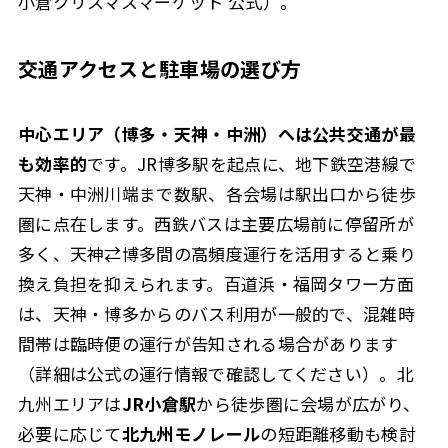
小倉クリスマスマーケット 公式）。
交通アクセスと駐車場の選び方
中心エリア（博多・天神・中洲）へは公共交通が最
も効率的
です。JR博多駅を起点に、地下鉄空港線で
天神・中洲川端まで数駅、各会場は駅出口から徒歩
圏に点在します。西鉄バスは主要広場前に停留所が
多く、
天神⇄博多間の高頻度運行
を活用すると乗り
換え負担を抑えられます。百道浜・福岡タワー方面
は、天神・博多からのバス利用が一般的で、混雑時
間帯は臨時便の運行が告知される場合があります
（詳細は公式の運行情報で確認してください）。北
九州エリアは
JR小倉駅
から徒歩圏に会場が広がり、
必要に応じて
北九州モノレール
の短距離移動も検討