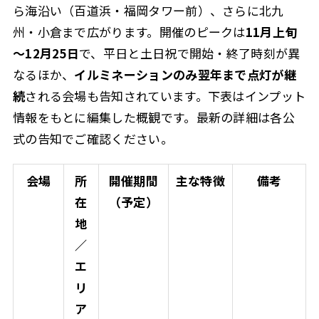
ら海沿い（百道浜・福岡タワー前）、さらに北九
州・小倉まで広がります。開催のピークは
11月上旬
～12月25日
で、
平日と土日祝で開始・終了時刻が異
なる
ほか、
イルミネーションのみ翌年まで点灯が継
続
される会場も告知されています。下表はインプット
情報をもとに編集した概観です。最新の詳細は各公
式の告知でご確認ください。
会場
所
開催期間
主な特徴
備考
在
（予定）
地
／
エ
リ
ア