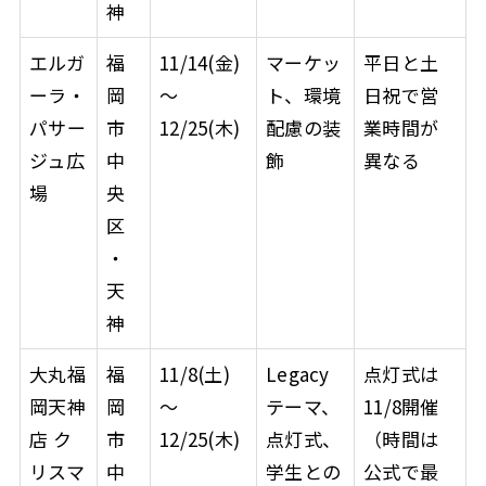
神
エルガ
福
11/14(金)
マーケッ
平日と土
ーラ・
岡
〜
ト、環境
日祝で営
パサー
市
12/25(木)
配慮の装
業時間が
ジュ広
中
飾
異なる
場
央
区
・
天
神
大丸福
福
11/8(土)
Legacy
点灯式は
岡天神
岡
〜
テーマ、
11/8開催
店 ク
市
12/25(木)
点灯式、
（時間は
リスマ
中
学生との
公式で最