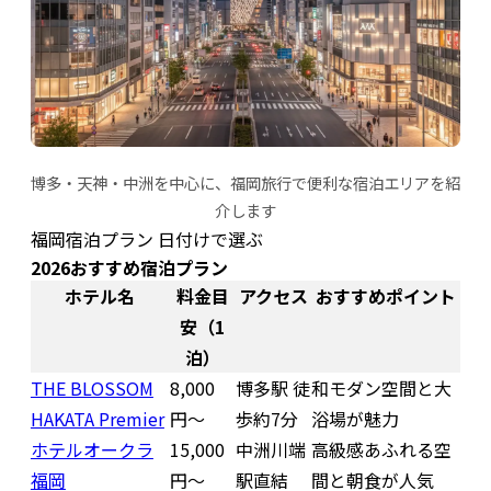
博多・天神・中洲を中心に、福岡旅行で便利な宿泊エリアを紹
介します
福岡宿泊プラン 日付けで選ぶ
2026おすすめ宿泊プラン
ホテル名
料金目
アクセス
おすすめポイント
安（1
泊）
THE BLOSSOM
8,000
博多駅 徒
和モダン空間と大
HAKATA Premier
円〜
歩約7分
浴場が魅力
ホテルオークラ
15,000
中洲川端
高級感あふれる空
福岡
円〜
駅直結
間と朝食が人気