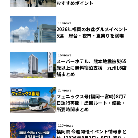
おすすめポイント
11 views
2026年福岡のお盆グルメイベント
5選｜屋台・夜市・夏祭りを満喫
16 views
スーパーホテル、熊本地震被災65
歳以上に無料宿泊支援｜九州16店
舗まとめ
23 views
フェニックス号(福岡〜宮崎)8月7
日運行再開｜迂回ルート・便数・
所要時間まとめ
110 views
福岡県 今週開催イベント情報まと
め【2026年8月3日〜9日】祭り・