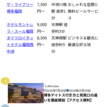
ザ・ライブリー
7,500
中洲川端
おしゃれな空間と
博多福岡
円〜
駅 徒歩1
無料ビールサービ
分
ス
ホテルモントレ
9,000
天神駅 徒
ラ・スール福岡
円〜
歩約3分
ダイワロイネッ
8,500
天神南駅
ビジネス＆観光に
トホテル福岡西
円〜
徒歩約5
最適な好立地
中洲
分
1
5,459 views
2026年7月20日
2024年10月29日
博多デイトス行き方と筑紫口の違
いを徹底解説【アクセス便利】