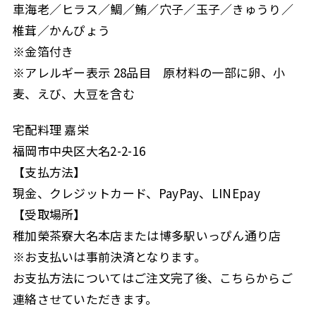
車海老／ヒラス／鯛／鮪／穴子／玉子／きゅうり／
椎茸／かんぴょう
※金箔付き
※アレルギー表示 28品目 原材料の一部に卵、小
麦、えび、大豆を含む
宅配料理 嘉栄
福岡市中央区大名2-2-16
【支払方法】
現金、クレジットカード、PayPay、LINEpay
【受取場所】
稚加榮茶寮大名本店または博多駅いっぴん通り店
※お支払いは事前決済となります。
お支払方法についてはご注文完了後、こちらからご
連絡させていただきます。