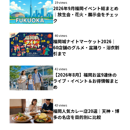
19 views
2026年9月福岡イベント総まとめ
｜放生会・花火・展示会をチェッ
ク
46 views
福岡城ナイトマーケット2026｜
60店舗のグルメ・盆踊り・浴衣割
引まで
41 views
【2026年8月】福岡お盆9連休の
ライブ・イベント＆お得情報まと
め
43 views
福岡人気カレー店20選｜天神・博
多の名店を目的別に比較