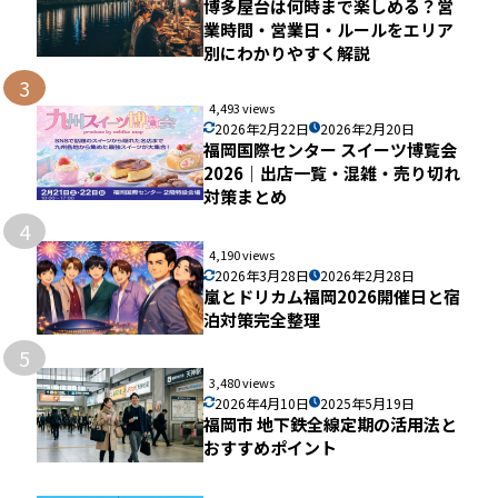
博多屋台は何時まで楽しめる？営
業時間・営業日・ルールをエリア
別にわかりやすく解説
3
4,493 views
2026年2月22日
2026年2月20日
福岡国際センター スイーツ博覧会
2026｜出店一覧・混雑・売り切れ
対策まとめ
4
4,190 views
2026年3月28日
2026年2月28日
嵐とドリカム福岡2026開催日と宿
泊対策完全整理
5
3,480 views
2026年4月10日
2025年5月19日
福岡市 地下鉄全線定期の活用法と
おすすめポイント