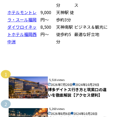
分
ス
ホテルモントレ
9,000
天神駅 徒
ラ・スール福岡
円〜
歩約3分
ダイワロイネッ
8,500
天神南駅
ビジネス＆観光に
トホテル福岡西
円〜
徒歩約5
最適な好立地
中洲
分
1
5,516 views
2026年7月20日
2024年10月29日
博多デイトス行き方と筑紫口の違
いを徹底解説【アクセス便利】
2
5,260 views
2026年8月6日
2024年10月28日