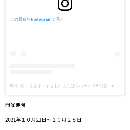
この投稿をInstagramで見る
時松 順 （ときまつすなお）あんぱんパーク CEO(@sunao_tokimatsu)がシェアした投稿
開催期間
2021年１０月21日～１０月２８日