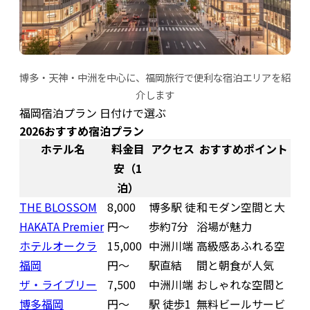
博多・天神・中洲を中心に、福岡旅行で便利な宿泊エリアを紹
介します
福岡宿泊プラン 日付けで選ぶ
2026おすすめ宿泊プラン
ホテル名
料金目
アクセス
おすすめポイント
安（1
泊）
THE BLOSSOM
8,000
博多駅 徒
和モダン空間と大
HAKATA Premier
円〜
歩約7分
浴場が魅力
ホテルオークラ
15,000
中洲川端
高級感あふれる空
福岡
円〜
駅直結
間と朝食が人気
ザ・ライブリー
7,500
中洲川端
おしゃれな空間と
博多福岡
円〜
駅 徒歩1
無料ビールサービ