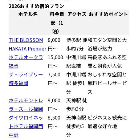
2026おすすめ宿泊プラン
ホテル名
料金目
アクセス
おすすめポイント
安（1
泊）
THE BLOSSOM
8,000
博多駅 徒
和モダン空間と大
HAKATA Premier
円〜
歩約7分
浴場が魅力
ホテルオークラ
15,000
中洲川端
高級感あふれる空
福岡
円〜
駅直結
間と朝食が人気
ザ・ライブリー
7,500
中洲川端
おしゃれな空間と
博多福岡
円〜
駅 徒歩1
無料ビールサービ
分
ス
ホテルモントレ
9,000
天神駅 徒
ラ・スール福岡
円〜
歩約3分
ダイワロイネッ
8,500
天神南駅
ビジネス＆観光に
トホテル福岡西
円〜
徒歩約5
最適な好立地
中洲
分