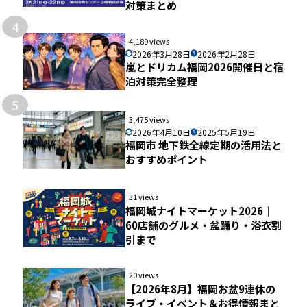
対策まとめ
4
4,189 views
2026年3月28日
2026年2月28日
嵐とドリカム福岡2026開催日と宿
泊対策完全整理
5
3,475 views
2026年4月10日
2025年5月19日
福岡市 地下鉄全線定期の活用法と
おすすめポイント
31 views
福岡城ナイトマーケット2026｜
60店舗のグルメ・盆踊り・浴衣割
引まで
20 views
【2026年8月】福岡お盆9連休の
ライブ・イベント＆お得情報まと