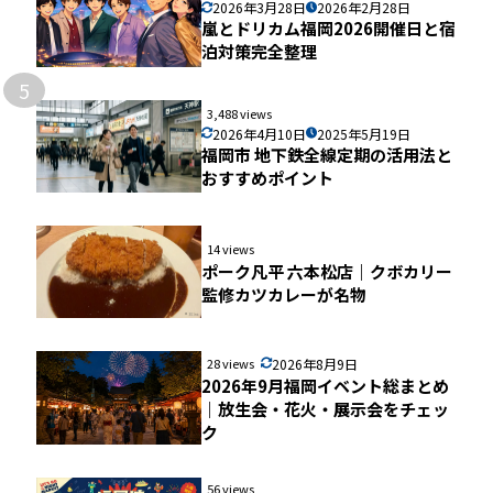
2026年3月28日
2026年2月28日
嵐とドリカム福岡2026開催日と宿
泊対策完全整理
5
3,488 views
2026年4月10日
2025年5月19日
福岡市 地下鉄全線定期の活用法と
おすすめポイント
14 views
ポーク凡平 六本松店｜クボカリー
監修カツカレーが名物
28 views
2026年8月9日
2026年9月福岡イベント総まとめ
｜放生会・花火・展示会をチェッ
ク
56 views