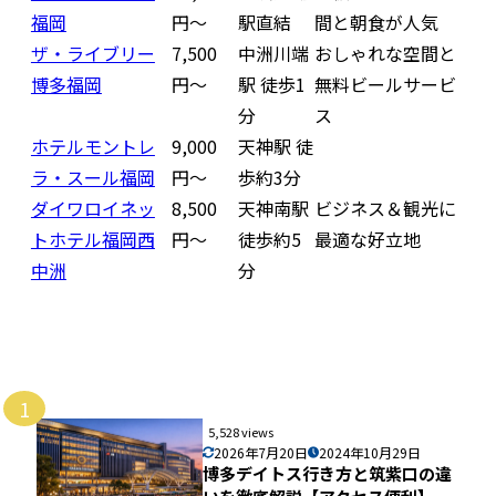
福岡
円〜
駅直結
間と朝食が人気
ザ・ライブリー
7,500
中洲川端
おしゃれな空間と
博多福岡
円〜
駅 徒歩1
無料ビールサービ
分
ス
ホテルモントレ
9,000
天神駅 徒
ラ・スール福岡
円〜
歩約3分
ダイワロイネッ
8,500
天神南駅
ビジネス＆観光に
トホテル福岡西
円〜
徒歩約5
最適な好立地
中洲
分
1
5,528 views
2026年7月20日
2024年10月29日
博多デイトス行き方と筑紫口の違