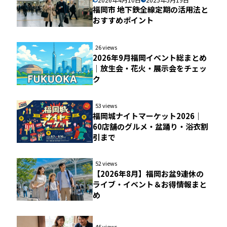
福岡市 地下鉄全線定期の活用法と
おすすめポイント
26 views
2026年9月福岡イベント総まとめ
｜放生会・花火・展示会をチェッ
ク
53 views
福岡城ナイトマーケット2026｜
60店舗のグルメ・盆踊り・浴衣割
引まで
52 views
【2026年8月】福岡お盆9連休の
ライブ・イベント＆お得情報まと
め
46 views