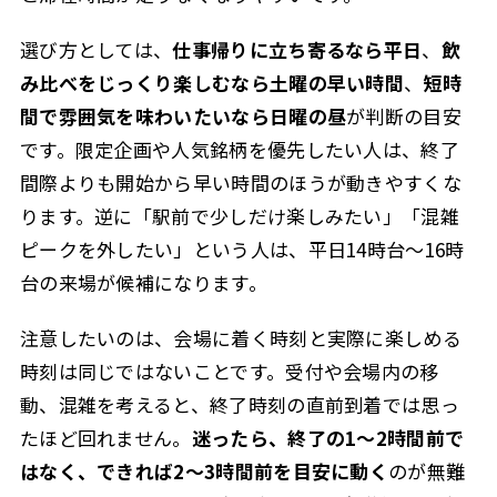
選び方としては、
仕事帰りに立ち寄るなら平日
、
飲
み比べをじっくり楽しむなら土曜の早い時間
、
短時
間で雰囲気を味わいたいなら日曜の昼
が判断の目安
です。限定企画や人気銘柄を優先したい人は、終了
間際よりも開始から早い時間のほうが動きやすくな
ります。逆に「駅前で少しだけ楽しみたい」「混雑
ピークを外したい」という人は、平日14時台〜16時
台の来場が候補になります。
注意したいのは、会場に着く時刻と実際に楽しめる
時刻は同じではないことです。受付や会場内の移
動、混雑を考えると、終了時刻の直前到着では思っ
たほど回れません。
迷ったら、終了の1〜2時間前で
はなく、できれば2〜3時間前を目安に動く
のが無難