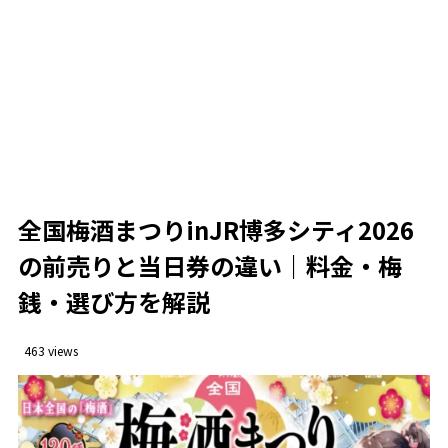
混雑と雨の日対策
2.4
初参加で分かった失敗と対策
2.5
よくある質問とリアルな回答
2.5.1
全国開催情報
2.6
主な開催エリアと特徴
2.6.1
全国梅酒まつりinJR博多シティ2026まとめ
2.7
全国梅酒まつりinJR博多シティ2026
の前売りと当日券の違い｜料金・梅
銭・選び方を解説
463 views