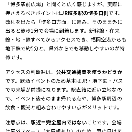
「博多駅前広場」と聞くと広く感じますが、実際に
押さえるべきポイントは
JR博多駅の博多口側
です。
改札を出たら「博多口方面」に進み、そのまま外に
出ると徒歩1分で会場に到着します。新幹線・在来
線・地下鉄すべてからアクセスでき、福岡空港からも
地下鉄で約5分と、県外からでも移動しやすいのが特
徴です。
アクセスの判断軸は、
公共交通機関を使うかどうか
です。飲酒イベントのため基本はJR・地下鉄・バス
での来場が前提になります。駅直結に近い立地なの
で、イベント後そのまま帰れる点や、博多駅周辺の
飲食・観光と組み合わせやすい点がメリットです。
注意点は、
駅近＝完全屋内ではない
ことです。会場
は屋外スペース（大屋根あり）のため、雨の日は足