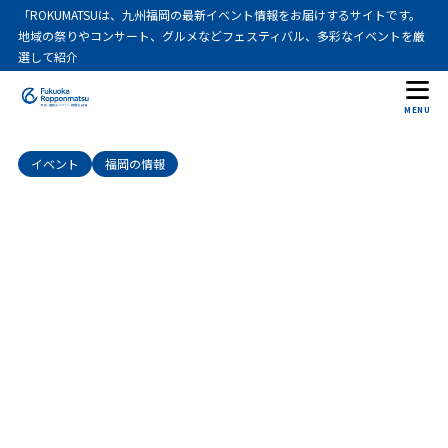
「ROKUMATSUは、九州福岡の最新イベント情報をお届けするサイトです。
目次
地域の祭りやコンサート、グルメなどフェスティバル、多彩なイベントを厳
選して紹介
1
全国梅酒まつりinJR博多シティ2026の基本情報
MENU
開催日と開催時間
1.1
イベント
福岡の情報
会場とアクセス
1.2
チケットと料金
1.3
前売りと当日券の違い
1.4
梅銭とグラス付き
1.5
2
全国梅酒まつりinJR博多シティ2026の楽しみ方
飲み比べと品評会
2.1
獺祭梅酒と即売会
2.2
支払い方法と注意点
2.3