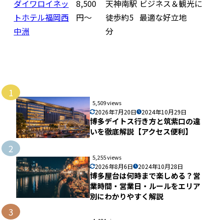
ダイワロイネッ
8,500
天神南駅
ビジネス＆観光に
トホテル福岡西
円〜
徒歩約5
最適な好立地
中洲
分
1
5,509 views
2026年7月20日
2024年10月29日
博多デイトス行き方と筑紫口の違
いを徹底解説【アクセス便利】
2
5,255 views
2026年8月6日
2024年10月28日
博多屋台は何時まで楽しめる？営
業時間・営業日・ルールをエリア
別にわかりやすく解説
3