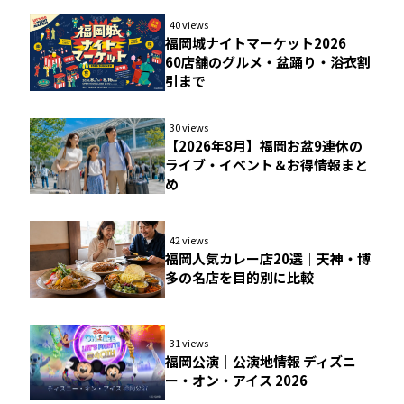
40 views
福岡城ナイトマーケット2026｜
60店舗のグルメ・盆踊り・浴衣割
引まで
30 views
【2026年8月】福岡お盆9連休の
ライブ・イベント＆お得情報まと
め
42 views
福岡人気カレー店20選｜天神・博
多の名店を目的別に比較
31 views
福岡公演｜公演地情報 ディズニ
ー・オン・アイス 2026