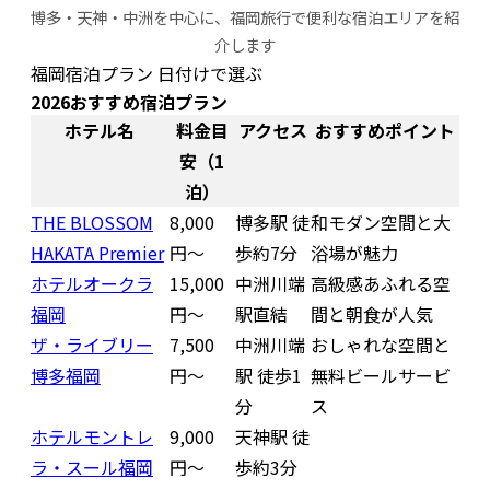
博多・天神・中洲を中心に、福岡旅行で便利な宿泊エリアを紹
介します
福岡宿泊プラン 日付けで選ぶ
2026おすすめ宿泊プラン
ホテル名
料金目
アクセス
おすすめポイント
安（1
泊）
THE BLOSSOM
8,000
博多駅 徒
和モダン空間と大
HAKATA Premier
円〜
歩約7分
浴場が魅力
ホテルオークラ
15,000
中洲川端
高級感あふれる空
福岡
円〜
駅直結
間と朝食が人気
ザ・ライブリー
7,500
中洲川端
おしゃれな空間と
博多福岡
円〜
駅 徒歩1
無料ビールサービ
分
ス
ホテルモントレ
9,000
天神駅 徒
ラ・スール福岡
円〜
歩約3分