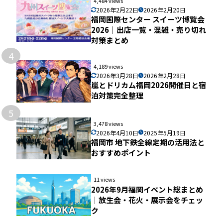
4,484 views
2026年2月22日
2026年2月20日
福岡国際センター スイーツ博覧会
2026｜出店一覧・混雑・売り切れ
対策まとめ
4
4,189 views
2026年3月28日
2026年2月28日
嵐とドリカム福岡2026開催日と宿
泊対策完全整理
5
3,478 views
2026年4月10日
2025年5月19日
福岡市 地下鉄全線定期の活用法と
おすすめポイント
11 views
2026年9月福岡イベント総まとめ
｜放生会・花火・展示会をチェッ
ク