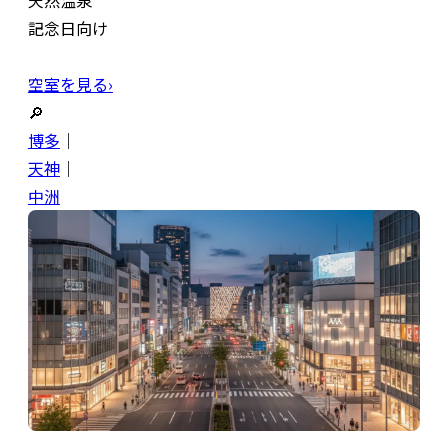
天然温泉
記念日向け
空室を見る›
🔎
博多
｜
天神
｜
中洲