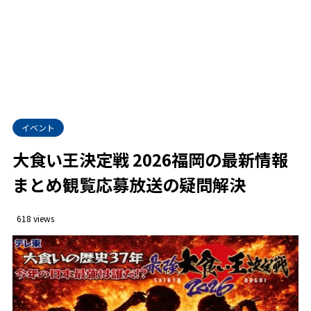
撮影可否と映り込み注意
1.4.2
雨天中止や変更時の確認方法
1.5
公式発表の見方
1.5.1
2
大食い王決定戦2026福岡の応募放送アクセス
出場者募集と応募方法まとめ
2.1
イベント
応募条件と年齢制限
2.1.1
大食い王決定戦 2026福岡の最新情報
応募締切と必要書類
2.1.2
まとめ観覧応募放送の疑問解決
競技ルールメニュー勝ち上がり
2.2
制限時間と判定基準
2.2.1
618 views
禁止事項とペナルティ
2.2.2
放送日とTVer見逃し配信
2.3
テレ東系放送と地域差
2.3.1