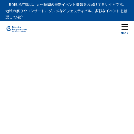
「ROKUMATSUは、九州福岡の最新イベント情報をお届けするサイトです。
目次
地域の祭りやコンサート、グルメなどフェスティバル、多彩なイベントを厳
選して紹介
1
大食い王決定戦2026福岡の開催概要
MENU
開催日いつ・開始時間と流れ
1.1
終了時間の目安
1.1.1
タイムテーブル情報
1.1.2
会場ベイサイドプレイス博多
1.2
海側イベントスペース
1.2.1
会場ベイサイドプレイス博多
1.3
住所と会場内導線
1.3.1
観覧無料？整理券と入場制限
1.4
混雑予想と並び方
1.4.1