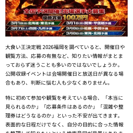
配信開始と期限
2.3.2
アクセス駐車場送迎バス
2.4
西鉄バス最寄り停留所
2.4.1
駐車場料金台数と注意
2.4.2
公式情報の確認方法と参加前に知っておきたいポイント
2.5
大食い王決定戦 2026福岡を調べていると、開催日や
観覧方法、応募の有無など、知りたい情報がまとま
大食い王決定戦2026福岡まとめ
2.6
っておらず迷うことも多いのではないでしょうか。
公開収録イベントは会場開催日と放送日が異なる場
合もあり、判断に悩む人も少なくありません。
特に初めて参加や観覧を考えている場合、「本当に
見られるのか」「応募条件はあるのか」「混雑や整
理券はどうなるのか」といった不安が出てきます。
表面的な日程だけでなく、自分の目的に合った情報