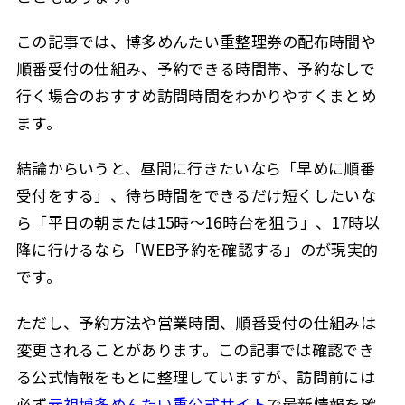
Q. 何時に行くのが一番おすすめですか？
6.4
この記事では、博多めんたい重整理券の配布時間や
Q. テイクアウトにも整理券が必要ですか？
6.5
順番受付の仕組み、予約できる時間帯、予約なしで
Q. 博多駅の店舗で店内飲食はできますか？
6.6
行く場合のおすすめ訪問時間をわかりやすくまとめ
訪問前に公式情報で整理券・予約方法を確認しておこ
6.7
ます。
う
結論からいうと、昼間に行きたいなら「早めに順番
待ち時間を快適にしたいなら、事前準備もしておこう
6.8
受付をする」、待ち時間をできるだけ短くしたいな
7
まとめ：博多めんたい重は時間帯選びと事前確認が大事
ら「平日の朝または15時〜16時台を狙う」、17時以
降に行けるなら「WEB予約を確認する」のが現実的
です。
ただし、予約方法や営業時間、順番受付の仕組みは
変更されることがあります。この記事では確認でき
る公式情報をもとに整理していますが、訪問前には
必ず
元祖博多めんたい重公式サイト
で最新情報を確