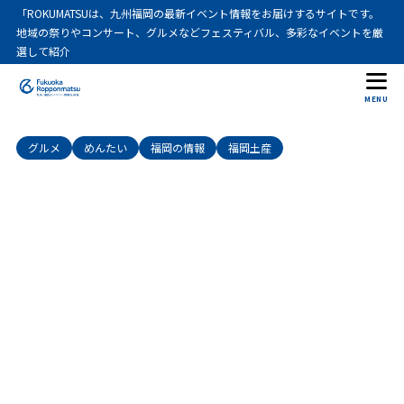
「ROKUMATSUは、九州福岡の最新イベント情報をお届けするサイトです。
目次
地域の祭りやコンサート、グルメなどフェスティバル、多彩なイベントを厳
選して紹介
1
博多めんたい重整理券の配布時間とおすすめの訪問時間
MENU
帯
グルメ
めんたい
福岡の情報
福岡土産
まず結論：昼は順番受付、夜はWEB予約を確認するの
1.1
が安心
博多めんたい重の整理券は何時から？
1.2
おすすめの訪問時間帯は平日の朝か15時〜16時台
1.3
予約なしでも入店できる？
1.4
元祖博多めんたい重の待ち時間はどれくらい？
1.5
順番受付をした後の待ち時間はどう使う？
1.6
17時以降に行けるならWEB予約を確認しよう
1.7
元祖博多めんたい重テイクアウトは可能？
1.8