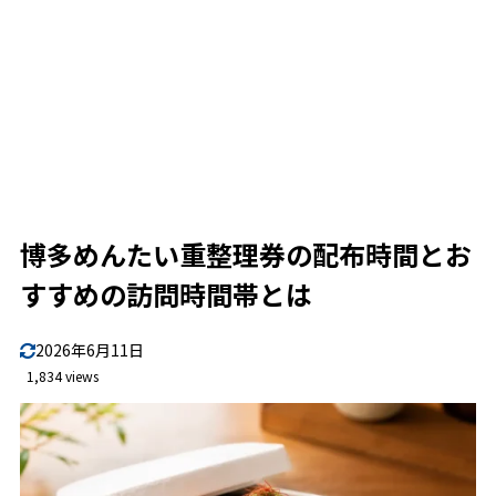
西中洲店と博多店の違い
1.9
2
元祖博多めんたい重のメニューと選び方
看板メニューは昆布巻き明太子を使った「めんたい
2.1
重」
元祖博多めんたい重メニューで注目したいポイント
2.2
「重くて美味しくない」という口コミは本当？
2.3
博多めんたい重整理券の配布時間とお
3
博多めんたい重を効率よく楽しむ当日の動き方
すすめの訪問時間帯とは
朝に行く場合のおすすめプラン
3.1
ランチに行く場合は待ち時間前提で考える
3.2
2026年6月11日
1,834 views
夕方に行く場合は15時〜16時台か17時以降の予約確認
3.3
元祖博多めんたい重のアクセス
3.4
一蘭と元祖博多めんたい重はどう違う？
3.5