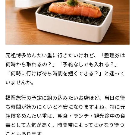
4
元祖博多めんたい重に行く前の注意点
予約方法や受付方法は最新情報を確認する
4.1
テイクアウトは店内飲食とルールが違う
4.2
賞味期限や保存方法は商品ごとに確認する
4.3
明太子のお土産を探すなら関連記事も参考に
4.4
元祖博多めんたい重に行きたいけれど、「整理券は
5
初めてでも迷わない当日の動き方
何時から取れるの？」「予約なしでも入れる？」
朝〜昼に食べたい場合
5.1
「何時に行けば待ち時間を短くできる？」と迷って
夕方〜夜に食べたい場合
5.2
いませんか。
時間がない人はテイクアウトも選択肢
5.3
福岡旅行の予定に組み込みたいお店ほど、当日の待
6
よくある質問
ち時間が読みにくいと不安になりますよね。特に元
Q. 博多めんたい重は予約なしでも入れますか？
6.1
祖博多めんたい重は、朝食・ランチ・観光途中の食
Q. 整理券は店頭でもらう必要がありますか？
6.2
事として人気が高く、時間帯によってはかなり待つ
Q. 17時以降は予約できますか？
6.3
こともあります。