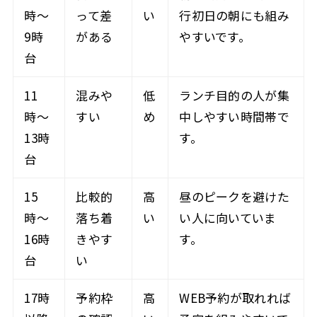
時〜
って差
い
行初日の朝にも組み
9時
がある
やすいです。
台
11
混みや
低
ランチ目的の人が集
時〜
すい
め
中しやすい時間帯で
13時
す。
台
15
比較的
高
昼のピークを避けた
時〜
落ち着
い
い人に向いていま
16時
きやす
す。
台
い
17時
予約枠
高
WEB予約が取れれば