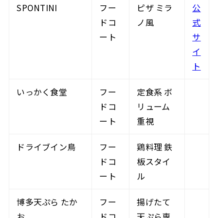
SPONTINI
フー
ピザ ミラ
公
ドコ
ノ風
式
ート
サ
イ
ト
いっかく食堂
フー
定食系 ボ
ドコ
リューム
ート
重視
ドライブイン鳥
フー
鶏料理 鉄
ドコ
板スタイ
ート
ル
博多天ぷら たか
フー
揚げたて
お
ドコ
天ぷら専