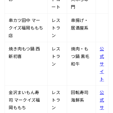
ート
門
串カツ田中 マー
レス
串揚げ・
クイズ福岡ももち
トラ
居酒屋系
店
ン
焼き肉もつ鍋 西
レス
焼肉・も
公
新初喜
トラ
つ鍋 黒毛
式
ン
和牛
サ
イ
ト
金沢まいもん寿
レス
回転寿司
公
司 マークイズ福
トラ
海鮮系
式
岡ももち
ン
サ