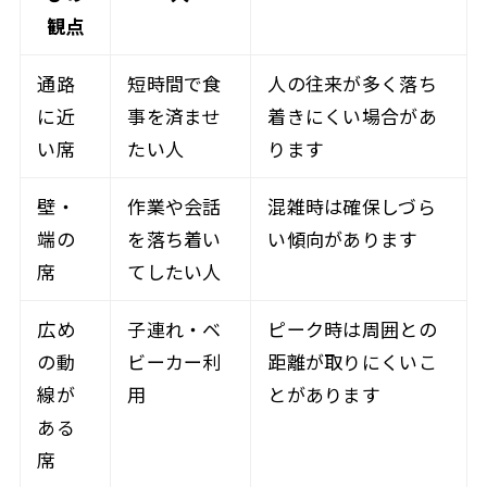
観点
通路
短時間で食
人の往来が多く落ち
に近
事を済ませ
着きにくい場合があ
い席
たい人
ります
壁・
作業や会話
混雑時は確保しづら
端の
を落ち着い
い傾向があります
席
てしたい人
広め
子連れ・ベ
ピーク時は周囲との
の動
ビーカー利
距離が取りにくいこ
線が
用
とがあります
ある
席