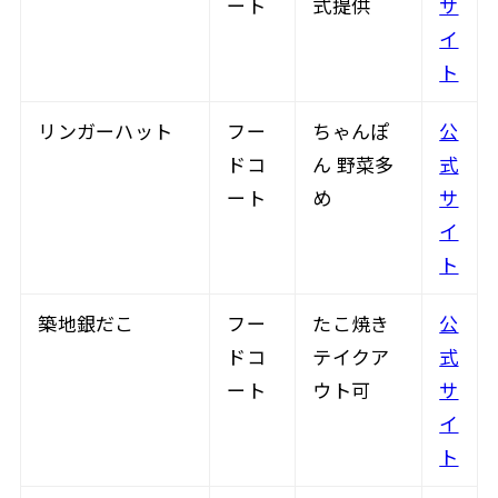
ート
式提供
サ
イ
ト
リンガーハット
フー
ちゃんぽ
公
ドコ
ん 野菜多
式
ート
め
サ
イ
ト
築地銀だこ
フー
たこ焼き
公
ドコ
テイクア
式
ート
ウト可
サ
イ
ト