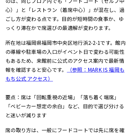
のは、同じフロア内でも「フードコート（セルフ中
心）」と「レストラン（着席中心）」が混在し、過
ごし方が変わる点です。目的が短時間の食事か、ゆ
っくり滞在かで席選びの最適解が変わります。
所在地は福岡県福岡市中央区地行浜2-2-1です。館内
の導線や駐車場の入口がイベント日で変わる可能性
もあるため、来館前に公式のアクセス案内で最新情
報を確認すると安心です。
（参照：MARK IS 福岡も
もち公式 アクセス）
要点：席は「回転重視の近場」「落ち着く端席」
「ベビーカー想定の余白」など、目的で選び分ける
と迷いが減ります
席の取り方は、一般にフードコートでは先に席を確