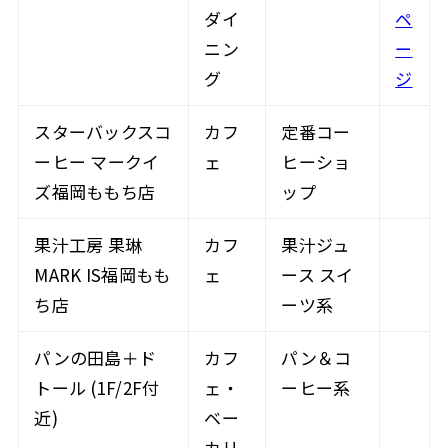
ダイ
ペ
ニン
ー
グ
ジ
スターバックスコ
カフ
定番コー
ーヒー マークイ
ェ
ヒーショ
ズ福岡ももち店
ップ
果汁工房 果琳
カフ
果汁ジュ
MARK IS福岡もも
ェ
ース スイ
ち店
ーツ系
パンの田島＋ド
カフ
パン＆コ
トール (1F/2F付
ェ・
ーヒー系
近)
ベー
カリ