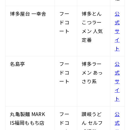
博多屋台 一幸舎
フー
博多とん
公
ドコ
こつラー
式
ート
メン 人気
サ
定番
イ
ト
名島亭
フー
博多ラー
公
ドコ
メン あっ
式
ート
さり系
サ
イ
ト
丸亀製麺 MARK
フー
讃岐うど
公
IS福岡ももち店
ドコ
ん セルフ
式