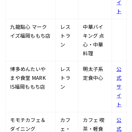
イ
ト
九龍點心 マーク
レス
中華バイ
イズ福岡ももち店
トラ
キング 点
ン
心・中華
料理
博多めんたいや
レス
明太子系
公
まや食堂 MARK
トラ
定食中心
式
IS福岡ももち店
ン
サ
イ
ト
モモチカフェ＆
カフ
カフェ 喫
公
ダイニング
ェ・
茶・軽食
式