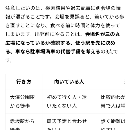
注意したいのは、検索結果や過去記事に別会場の情
報が混ざることです。会場を見誤ると、着いてから歩
き直すことになり、食べる前に時間と体力を使って
しまいます。出発前にやることは、
会場名が三の丸
広場になっているか確認する、使う駅を先に決め
る、車なら駐車場満車の代替手段を考える
の3点で
す。
行き方
向いている人
注
大濠公園駅
初めて行く人・迷
比較的わか
から徒歩
いたくない人
帯で人は増
赤坂駅から
周辺予定と合わせ
歩く距離は
徒歩
たい人
やすい