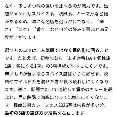
なく、少しずつ味の違いを比べるのが魅力です。出
店ジャンルもスパイス系、欧風系、キーマ系など幅
があるため、単に有名店を追うだけでなく、「辛
さ」「コク」「香り」など自分の好みで選ぶと満足
度が上がります。
選び方のコツは、
人気順ではなく目的別に回ること
です。たとえば、初参加なら「まず定番1店＋個性派
1店＋気になる1店」の3店構成が失敗しにくいです。
辛いものが苦手ならスパイス店ばかりに寄せず、欧
風やマイルド系を混ぜた方が食べ疲れしにくくなり
ます。逆に、話題性だけで連続して重めのカレーを選
ぶと、早い段階で満腹になって比較しにくくなりま
す。舞鶴公園カレーフェス2026春は店数が多い分、
最初の3店の選び方
が結果を左右します。