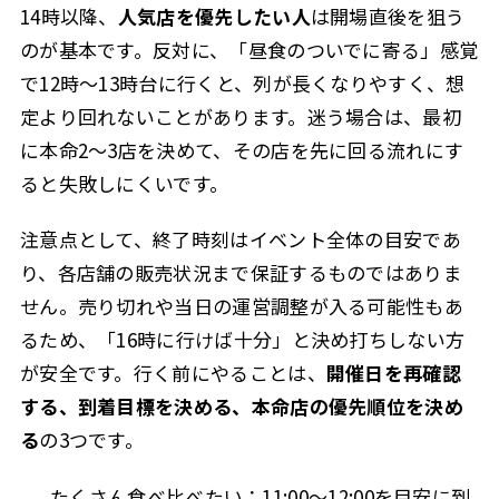
14時以降、
人気店を優先したい人
は開場直後を狙う
のが基本です。反対に、「昼食のついでに寄る」感覚
で12時〜13時台に行くと、列が長くなりやすく、想
定より回れないことがあります。迷う場合は、最初
に本命2〜3店を決めて、その店を先に回る流れにす
ると失敗しにくいです。
注意点として、終了時刻はイベント全体の目安であ
り、各店舗の販売状況まで保証するものではありま
せん。売り切れや当日の運営調整が入る可能性もあ
るため、「16時に行けば十分」と決め打ちしない方
が安全です。行く前にやることは、
開催日を再確認
する、到着目標を決める、本命店の優先順位を決め
る
の3つです。
たくさん食べ比べたい：11:00〜12:00を目安に到