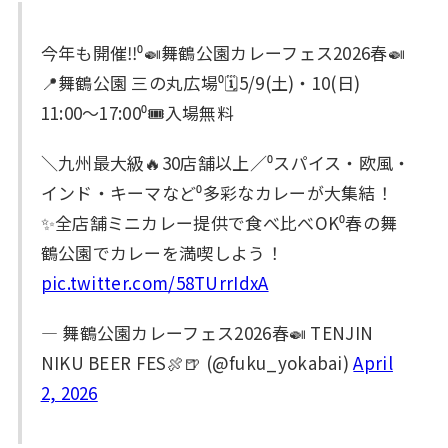
今年も開催‼️⁰🍛舞鶴公園カレーフェス2026春🍛
📍舞鶴公園 三の丸広場⁰🗓5/9(土)・10(日)
11:00〜17:00⁰🎟入場無料
＼九州最大級🔥30店舗以上／⁰スパイス・欧風・
インド・キーマなど⁰多彩なカレーが大集結！
✨全店舗ミニカレー提供で食べ比べOK⁰春の舞
鶴公園でカレーを満喫しよう！
pic.twitter.com/58TUrrIdxA
— 舞鶴公園カレーフェス2026春🍛 TENJIN
NIKU BEER FES🍖🍺 (@fuku_yokabai)
April
2, 2026