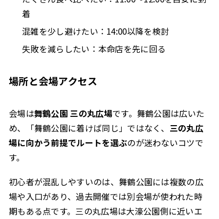
着
混雑を少し避けたい：14:00以降を検討
失敗を減らしたい：本命店を先に回る
場所と会場アクセス
会場は
舞鶴公園 三の丸広場
です。舞鶴公園は広いた
め、「舞鶴公園に着けば同じ」ではなく、
三の丸広
場に向かう前提でルートを選ぶ
のが迷わないコツで
す。
初心者が混乱しやすいのは、舞鶴公園には複数の広
場や入口があり、過去開催では別会場が使われた時
期もある点です。三の丸広場は大濠公園側に近いエ