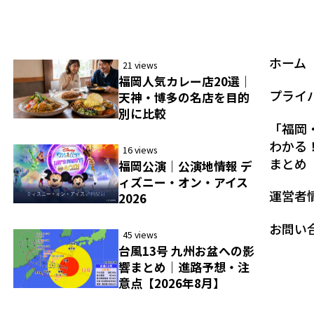
ホーム
21 views
福岡人気カレー店20選｜
プライ
天神・博多の名店を目的
別に比較
「福岡
わかる
16 views
まとめ
福岡公演｜公演地情報 デ
ィズニー・オン・アイス
運営者
2026
お問い
45 views
台風13号 九州お盆への影
響まとめ｜進路予想・注
意点【2026年8月】