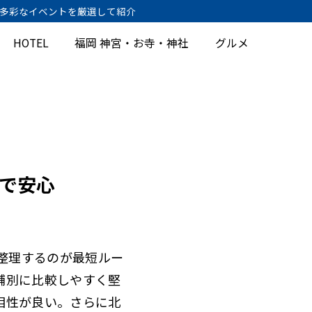
、多彩なイベントを厳選して紹介
HOTEL
福岡 神宮・お寺・神社
グルメ
短で安心
整理するのが最短ルー
舗別に比較しやすく堅
相性が良い。さらに北