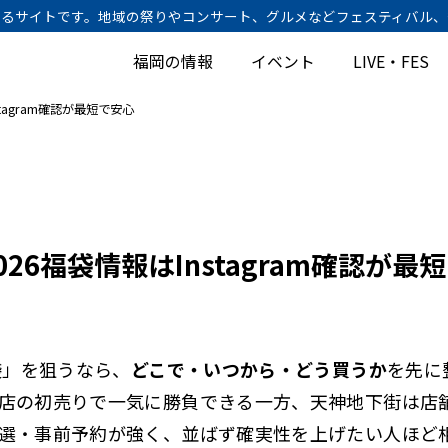
けするサイトです。地域の祭りやコンサート、グルメなどフェスティバル
福岡の情報
イベント
LIVE・FES
tagram確認が最短で安心
6福袋情報を一括整理
袋2026と初売り
袋2026予約方法
26福袋情報はInstagram確認が最
アウトレット福袋2026
百貨店福袋2026
袋2026と受取条件
袋」を狙うなら、
どこで・いつから・どう買うか
を先に
ラザ博多の福袋2026
店の初売りで一気に勝負できる一方、天神地下街は店
街の福袋2026一覧
選・事前予約が強く、並ばず確実性を上げたい人ほど