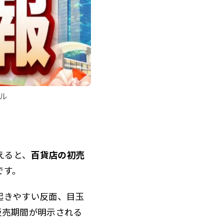
ル
えると、
百貨店の初売
です。
起きやすい反面、目玉
販売期間が明示される