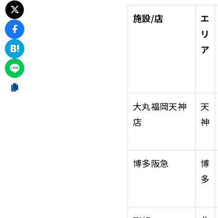
施設/店
エ
リ
ア
大丸福岡天神
天
店
神
博多阪急
博
多