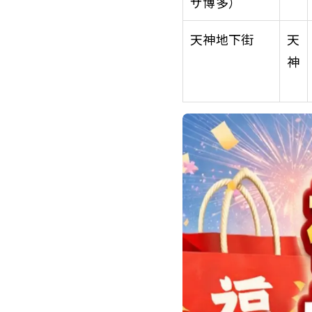
ザ博多）
天神地下街
天
神