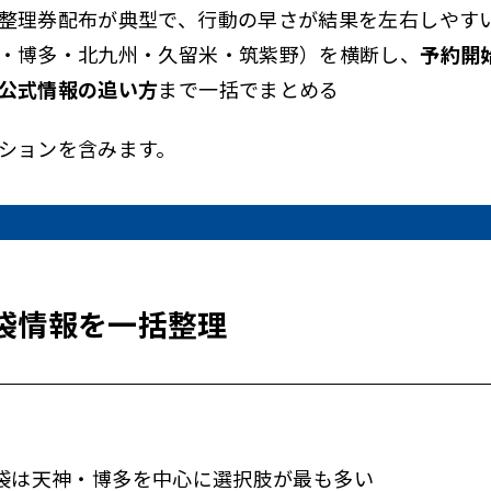
整理券配布が典型で、行動の早さが結果を左右しやす
6福袋情報の予約と抽選
・博多・北九州・久留米・筑紫野）を横断し、
予約開
26の予約はいつから
公式情報の追い方
まで一括でまとめる
26の抽選と当選後手順
ションを含みます。
26の整理券と並び方
Instagram一覧
26の中身ネタバレ注意
福岡の2026福袋情報
福袋情報を一括整理
福袋は天神・博多を中心に選択肢が最も多い