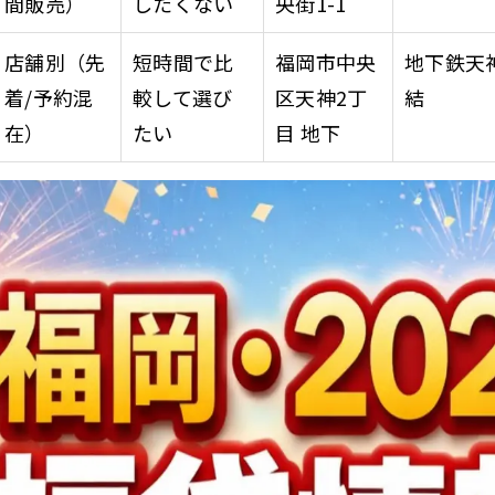
間販売）
したくない
央街1-1
店舗別（先
短時間で比
福岡市中央
地下鉄天
着/予約混
較して選び
区天神2丁
結
在）
たい
目 地下