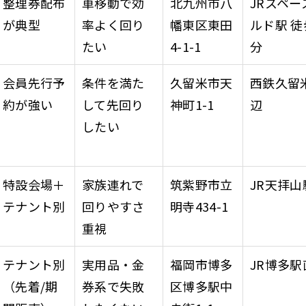
整理券配布
車移動で効
北九州市八
JRスペー
が典型
率よく回り
幡東区東田
ルド駅 徒
たい
4-1-1
分
会員先行予
条件を満た
久留米市天
西鉄久留
約が強い
して先回り
神町1-1
辺
したい
特設会場＋
家族連れで
筑紫野市立
JR天拝山
テナント別
回りやすさ
明寺434-1
重視
テナント別
実用品・金
福岡市博多
JR博多駅
（先着/期
券系で失敗
区博多駅中