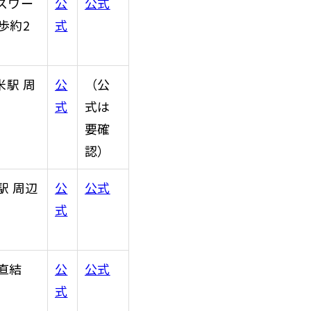
スワー
公
公式
歩約2
式
米駅 周
公
（公
式
式は
要確
認）
駅 周辺
公
公式
式
直結
公
公式
式