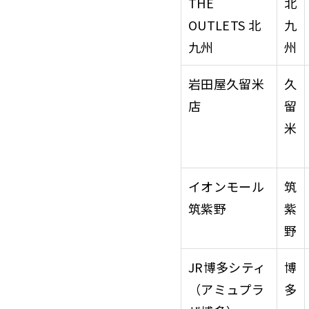
THE
北
OUTLETS 北
九
九州
州
岩田屋久留米
久
店
留
米
イオンモール
筑
筑紫野
紫
野
JR博多シティ
博
（アミュプラ
多