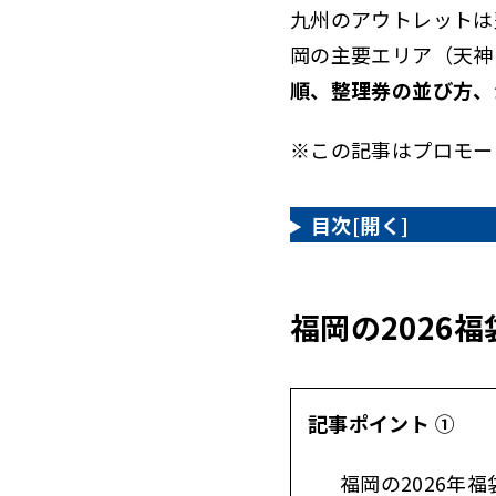
九州のアウトレットは
2
福岡の202
岡の主要エリア（天神
福袋20
2.1
順、整理券の並び方、
福袋20
2.2
※この記事はプロモー
福袋20
2.3
記事の公式
2.4
目次
[開く]
福袋20
2.5
まとめ：
2.6
福岡の2026
記事ポイント ①
福岡の2026年