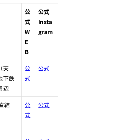
公
公式
式
Insta
W
gram
E
B
（天
公
公式
地下鉄
式
周辺
直結
公
公式
式