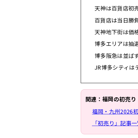
天神は百貨店初
百貨店は当日勝
天神地下街は価
博多エリアは抽
博多阪急は並ば
JR博多シティ
関連：福岡の初売り
福岡・九州202
「初売り」記事一