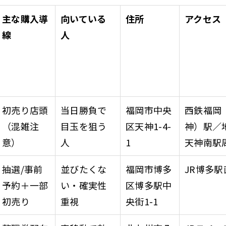
主な購入導
向いている
住所
アクセス
線
人
初売り店頭
当日勝負で
福岡市中央
西鉄福岡
（混雑注
目玉を狙う
区天神1-4-
神）駅／
意）
人
1
天神南駅
抽選/事前
並びたくな
福岡市博多
JR博多駅
予約＋一部
い・確実性
区博多駅中
初売り
重視
央街1-1