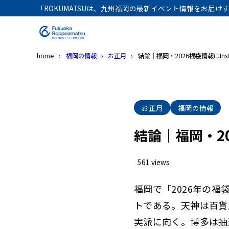
「ROKUMATSUは、九州福岡の最新イベント情報をお届
目次
home
福岡の情報
お正月
結論｜福岡・2026福袋情報はIns
1
福岡の202
天神の福
1.1
お正月
福岡の情報
博多の福
1.2
結論｜福岡・20
北九州の
1.3
久留米の
1.4
561 views
イオン福
1.5
福岡で「2026年の福
アミュプ
1.6
トである。天神は百貨
天神地下
1.7
実派に向く。博多は抽