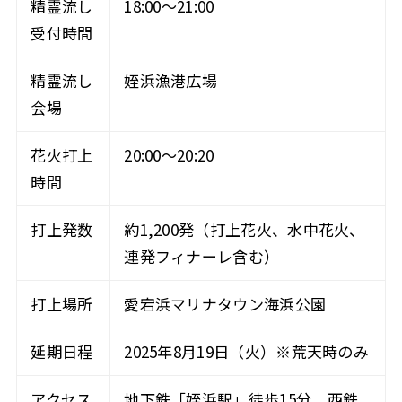
精霊流し
18:00〜21:00
受付時間
精霊流し
姪浜漁港広場
会場
花火打上
20:00〜20:20
時間
打上発数
約1,200発（打上花火、水中花火、
連発フィナーレ含む）
打上場所
愛宕浜マリナタウン海浜公園
延期日程
2025年8月19日（火）※荒天時のみ
アクセス
地下鉄「姪浜駅」徒歩15分、西鉄