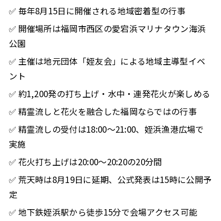
✅ 毎年8月15日に開催される地域密着型の行事
✅ 開催場所は福岡市西区の愛宕浜マリナタウン海浜
公園
✅ 主催は地元団体「姪友会」による地域主導型イベ
ント
✅ 約1,200発の打ち上げ・水中・連発花火が楽しめる
✅ 精霊流しと花火を融合した福岡ならではの行事
✅ 精霊流しの受付は18:00〜21:00、姪浜漁港広場で
実施
✅ 花火打ち上げは20:00〜20:20の20分間
✅ 荒天時は8月19日に延期、公式発表は15時に公開予
定
✅ 地下鉄姪浜駅から徒歩15分で会場アクセス可能