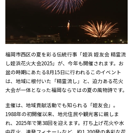
福岡市西区の夏を彩る伝統行事「姪浜 姪友会 精霊流
し姪浜花火大会2025」が、今年も開催されます。お
盆の時期にあたる8月15日に行われるこのイベント
は、地域に根付いた「精霊流し」と、迫力ある花火
大会が一体となった福岡ならではの夏の風物詩です。
主催は、地域貢献活動でも知られる「姪友会」。
1988年の初開催以来、地元住民や観光客に親しま
れ、2025年で第38回を迎えます。打ち上げ花火や水
中花火、連発フィナーレなど、約1,200発の多彩な花