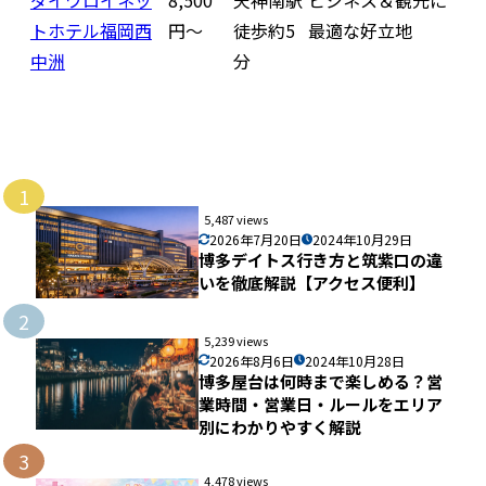
ダイワロイネッ
8,500
天神南駅
ビジネス＆観光に
トホテル福岡西
円〜
徒歩約5
最適な好立地
中洲
分
1
5,487 views
2026年7月20日
2024年10月29日
博多デイトス行き方と筑紫口の違
いを徹底解説【アクセス便利】
2
5,239 views
2026年8月6日
2024年10月28日
博多屋台は何時まで楽しめる？営
業時間・営業日・ルールをエリア
別にわかりやすく解説
3
4,478 views