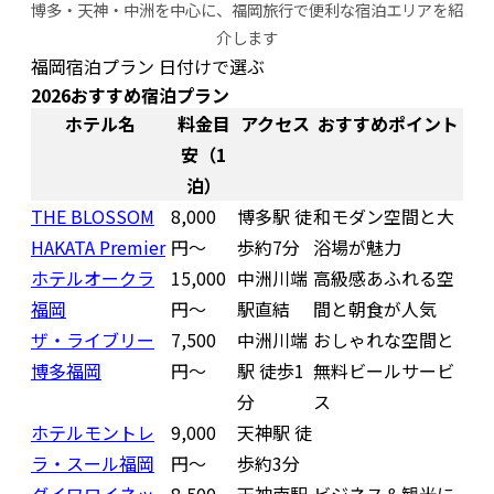
博多・天神・中洲を中心に、福岡旅行で便利な宿泊エリアを紹
介します
福岡宿泊プラン 日付けで選ぶ
2026おすすめ宿泊プラン
ホテル名
料金目
アクセス
おすすめポイント
安（1
泊）
THE BLOSSOM
8,000
博多駅 徒
和モダン空間と大
HAKATA Premier
円〜
歩約7分
浴場が魅力
ホテルオークラ
15,000
中洲川端
高級感あふれる空
福岡
円〜
駅直結
間と朝食が人気
ザ・ライブリー
7,500
中洲川端
おしゃれな空間と
博多福岡
円〜
駅 徒歩1
無料ビールサービ
分
ス
ホテルモントレ
9,000
天神駅 徒
ラ・スール福岡
円〜
歩約3分