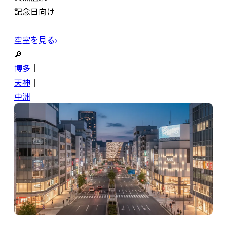
記念日向け
空室を見る›
🔎
博多
｜
天神
｜
中洲