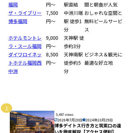
福岡
円〜
駅直結
間と朝食が人気
ザ・ライブリー
7,500
中洲川端
おしゃれな空間と
博多福岡
円〜
駅 徒歩1
無料ビールサービ
分
ス
ホテルモントレ
9,000
天神駅 徒
ラ・スール福岡
円〜
歩約3分
ダイワロイネッ
8,500
天神南駅
ビジネス＆観光に
トホテル福岡西
円〜
徒歩約5
最適な好立地
中洲
分
1
5,487 views
2026年7月20日
2024年10月29日
博多デイトス行き方と筑紫口の違
いを徹底解説【アクセス便利】